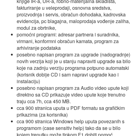
knjige IR-a, UR-a, robno-materijalna skladišta,
fakturiranje u veleprodaji, osnovna sredstva,
proizvodnja i servis, obračun dohodaka, kadrovska
evidencija, pc blagajna, maloprodaja vođenje zaliha,
modul za obrtnike,
pomoćni programi: adresar partnera i suradnika,
virmani, konformni obračun kamata, program za
arhiviranje podataka
posebno napisan program za upgrade (nadogradnje)
novih verzija koji je u stanju napraviti upgrade sa bilo
koje na zadnju verziju programa potpuno automatski
(korisnik dobije CD i sam napravi upgrade kao i
instalaciju)
posebno napisan program za Audio video upute koji
direktno sa CD prikazuje video upute koje trenutno
traju cca 7h, cca 450 MB.
cca 900 stranica uputa u PDF formatu sa grafičkim
prikazima (za korisnika)
cca 900 stranica Windows help uputa povezanih s
programom (case sensitiv help) tako da se u bilo
kojem trenutku može tipkom F1 dobiti pomoć