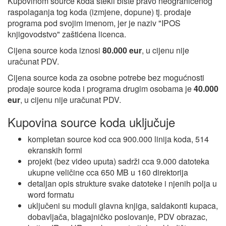
Kupovinom source koda stekli biste pravo neograničenog
raspolaganja tog koda (izmjene, dopune) tj. prodaje
programa pod svojim imenom, jer je naziv "IPOS
knjigovodstvo" zaštićena licenca.
Cijena source koda iznosi
80.000 eur
, u cijenu nije
uračunat PDV.
Cijena source koda za osobne potrebe bez mogućnosti
prodaje source koda i programa drugim osobama je
40.000
eur
, u cijenu nije uračunat PDV.
Kupovina source koda uključuje
kompletan source kod cca 900.000 linija koda, 514
ekranskih formi
projekt (bez video uputa) sadrži cca 9.000 datoteka
ukupne veličine cca 650 MB u 160 direktorija
detaljan opis strukture svake datoteke i njenih polja u
word formatu
uključeni su moduli glavna knjiga, saldakonti kupaca,
dobavljača, blagajničko poslovanje, PDV obrazac,