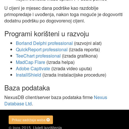
U cijeni je mjesec dana podrške kao razdoblje
primopredaje i uvođenja, nakon toga moguće je dogovoriti
dodatnu podršku po dogovorenoj cijeni.
Programi korišteni u razvoju
Borland Delphi professional
(razvojni alat)
QuickReport professional
(izrada reporta)
TeeChart professional
(izrada grafikona)
MadCap Flare
(izrada helpa)
Adobe Captivate
(izrada video uputa)
InstallShield
(izrada instalacijske procedure)
Baza podataka
NexusDB client/server baza podataka firme
Nexus
Database Ltd
.
Prikaz sadržaja weba
© Ipos 2015.
Uvjeti korištenja