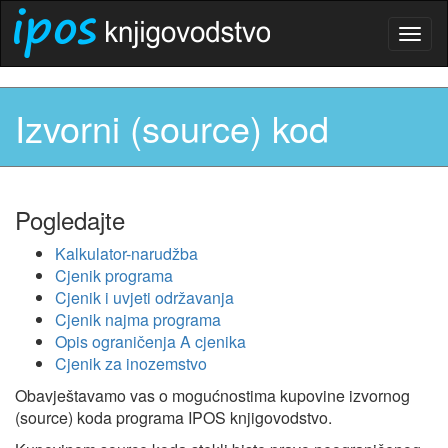
Togg
navig
Izvorni (source) kod
Pogledajte
Kalkulator-narudžba
Cjenik programa
Cjenik i uvjeti održavanja
Cjenik najma programa
Opis ograničenja A cjenika
Cjenik za inozemstvo
Obavještavamo vas o mogućnostima kupovine izvornog
(source) koda programa IPOS knjigovodstvo.