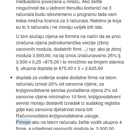
međusobno povezana u mrežu. Ako želite
mogućnost da u jednom trenutku korisnici na 3
računala budu istovremeno u programu tada vam
treba mrežna licenca za 3 računala. Nebitno je koja
su to 3 računala i ne moraju uvijek biti ista.
U tom slučaju cijena se formira na način da se prvo
izračuna cijena jednokorisničke verzije (zbroj
osnovnih modula, dodatnih firmi ...) npr. ako je zbroj
modula 3.500,00, na taj iznos izračunavamo 25% tj.
3.500 x 0,25 =875,00 i to množimo sa brojem stanica
tj. ukupna doplata je 875,00 x 3 = 2.625,00
doplata za vođenje svake dodatne firme na istom
računalu iznosi 20% od osnovne cijene, za
knjigovodstvene servise povlaštena cijena 2% od
osnovne cijene minimalno 10 firmi, knjigovodstveni
servisi moraju dostaviti izvadak iz sudskog registra
gdje kao osnovna djelatnost mora biti
Računovodstvo-knjigovodstvene usluge.
Primjer
:ako na istom računalu želite voditi ukupno 4
firme, a vrijednost osnovnih modula je 3.500,00,