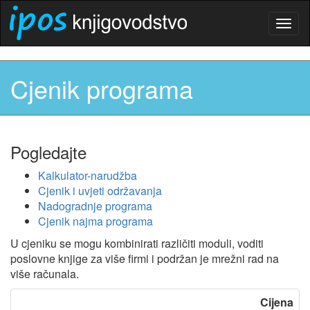
Togg
navig
Cjenik programa
Pogledajte
Kalkulator-narudžba
Cjenik i uvjeti održavanja
Nadogradnje programa
Cjenik najma programa
U cjeniku se mogu kombinirati različiti moduli, voditi
poslovne knjige za više firmi i podržan je mrežni rad na
više računala.
Cijena