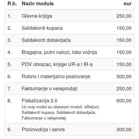
R.b.
Naziv modula
eur
1.
Glavna knjiga
250,00
2.
Saldakonti kupaca
150,00
3.
Saldakonti dobavljača
150,00
4.
Blagajna, putni nalozi, loko vožnja
150,00
5.
PDV obrazac, knjige UR-a i IR-a
150,00
6.
Robno i materijalno poslovanje
300,00
7.
Fakturiranje u veleprodaji
250,00
8.
Fiskalizacija 2.0
600,00
Uz ovaj modul su obavezni moduli: eRačuni,
Saldakonti kupaca, Saldakonti dobavljača,
Fakturiranje u veleprodaji
9.
Proizvodnja i servis
300,00