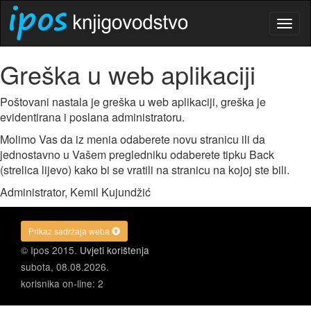
Togg
navig
Greška u web aplikaciji
Poštovani nastala je greška u web aplikaciji, greška je
evidentirana i poslana administratoru.
Molimo Vas da iz menia odaberete novu stranicu ili da
jednostavno u Vašem pregledniku odaberete tipku Back
(strelica lijevo) kako bi se vratili na stranicu na kojoj ste bili.
Administrator, Kemil Kujundžić
Prikaz sadržaja weba
© Ipos 2015.
Uvjeti korištenja
subota, 08.08.2026.
korisnika on-line: 2