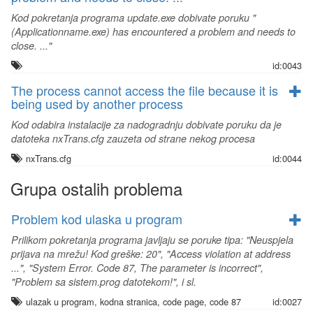
Kod pokretanja programa update.exe dobivate poruku "
(Applicationname.exe) has encountered a problem and needs to
close. ..."
id:0043
The process cannot access the file because it is
being used by another process
Kod odabira instalacije za nadogradnju dobivate poruku da je
datoteka nxTrans.cfg zauzeta od strane nekog procesa
nxTrans.cfg
id:0044
Grupa ostalih problema
Problem kod ulaska u program
Prilikom pokretanja programa javljaju se poruke tipa: "Neuspjela
prijava na mrežu! Kod greške: 20", "Access violation at address
...", "System Error. Code 87, The parameter is incorrect",
"Problem sa sistem.prog datotekom!", i sl.
ulazak u program, kodna stranica, code page, code 87
id:0027