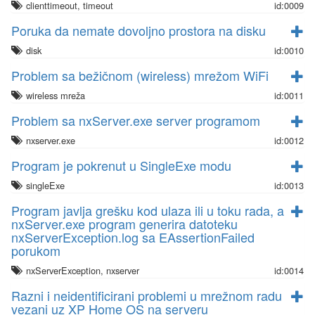
clienttimeout, timeout
id:0009
Poruka da nemate dovoljno prostora na disku
disk
id:0010
Problem sa bežičnom (wireless) mrežom WiFi
wireless mreža
id:0011
Problem sa nxServer.exe server programom
nxserver.exe
id:0012
Program je pokrenut u SingleExe modu
singleExe
id:0013
Program javlja grešku kod ulaza ili u toku rada, a
nxServer.exe program generira datoteku
nxServerException.log sa EAssertionFailed
porukom
nxServerException, nxserver
id:0014
Razni i neidentificirani problemi u mrežnom radu
vezani uz XP Home OS na serveru