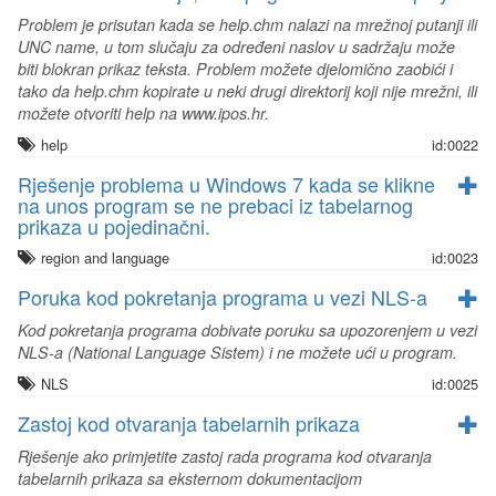
Problem je prisutan kada se help.chm nalazi na mrežnoj putanji ili
UNC name, u tom slučaju za određeni naslov u sadržaju može
biti blokran prikaz teksta. Problem možete djelomično zaobići i
tako da help.chm kopirate u neki drugi direktorij koji nije mrežni, ili
možete otvoriti help na www.ipos.hr.
help
id:0022
Rješenje problema u Windows 7 kada se klikne
na unos program se ne prebaci iz tabelarnog
prikaza u pojedinačni.
region and language
id:0023
Poruka kod pokretanja programa u vezi NLS-a
Kod pokretanja programa dobivate poruku sa upozorenjem u vezi
NLS-a (National Language Sistem) i ne možete ući u program.
NLS
id:0025
Zastoj kod otvaranja tabelarnih prikaza
Rješenje ako primjetite zastoj rada programa kod otvaranja
tabelarnih prikaza sa eksternom dokumentacijom