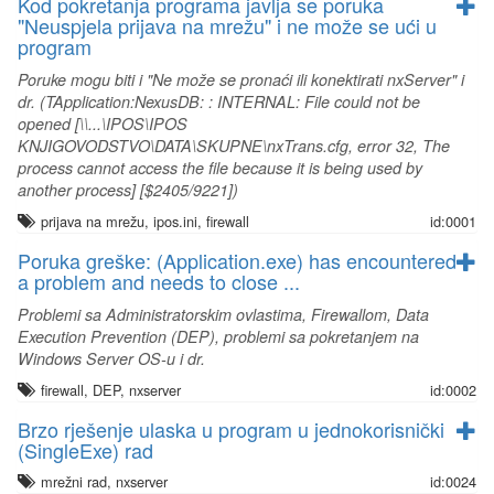
Kod pokretanja programa javlja se poruka
"Neuspjela prijava na mrežu" i ne može se ući u
program
Poruke mogu biti i "Ne može se pronaći ili konektirati nxServer" i
dr. (TApplication:NexusDB:
: INTERNAL: File could not be
opened [\\...\IPOS\IPOS
KNJIGOVODSTVO\DATA\SKUPNE\nxTrans.cfg, error 32, The
process cannot access the file because it is being used by
another process] [$2405/9221])
prijava na mrežu, ipos.ini, firewall
id:0001
Poruka greške: (Application.exe) has encountered
a problem and needs to close ...
Problemi sa Administratorskim ovlastima, Firewallom, Data
Execution Prevention (DEP), problemi sa pokretanjem na
Windows Server OS-u i dr.
firewall, DEP, nxserver
id:0002
Brzo rješenje ulaska u program u jednokorisnički
(SingleExe) rad
mrežni rad, nxserver
id:0024