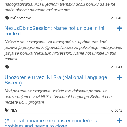
nadograđivanja, ALI u jednom trenutku dobili poruku da se ne
može obrisati datoteka nxServer.exe
nxServer.exe
id:0040
NexusDb nxSession: Name not unique in thi
context
Nalazite se u programu za nadogradnju, update.exe, kod
pozivanja programa knjigovodstvo.exe za pokretanje nadogradnje
javlja se poruka “NexusDb nxSession: Name not unique in this
context.”
id:0041
Upozorenje u vezi NLS-a (National Language
Sistem)
Kod pokretanja programa update.exe dobivate poruku sa
upozorenjem u vezi NLS-a (National Language Sistem) i ne
možete ući u program
NLS
id:0042
(Applicationname.exe) has encountered a
problem and needs to close. ...