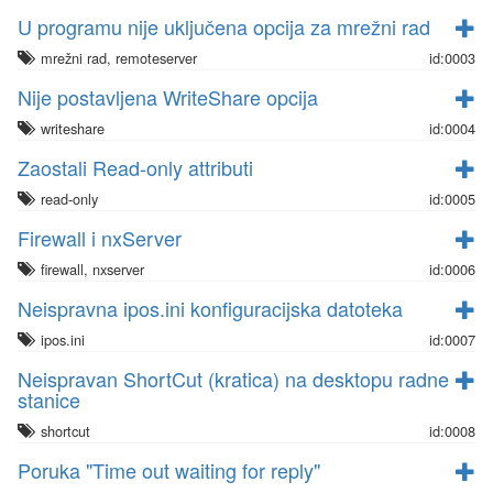
U programu nije uključena opcija za mrežni rad
mrežni rad, remoteserver
id:0003
Nije postavljena WriteShare opcija
writeshare
id:0004
Zaostali Read-only attributi
read-only
id:0005
Firewall i nxServer
firewall, nxserver
id:0006
Neispravna ipos.ini konfiguracijska datoteka
ipos.ini
id:0007
Neispravan ShortCut (kratica) na desktopu radne
stanice
shortcut
id:0008
Poruka "Time out waiting for reply"