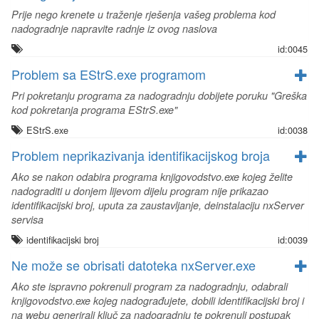
Prije nego krenete u traženje rješenja vašeg problema kod
nadogradnje napravite radnje iz ovog naslova
id:0045
Problem sa EStrS.exe programom
Pri pokretanju programa za nadogradnju dobijete poruku "Greška
kod pokretanja programa EStrS.exe"
EStrS.exe
id:0038
Problem neprikazivanja identifikacijskog broja
Ako se nakon odabira programa knjigovodstvo.exe kojeg želite
nadograditi u donjem lijevom dijelu program nije prikazao
identifikacijski broj, uputa za zaustavljanje, deinstalaciju nxServer
servisa
identifikacijski broj
id:0039
Ne može se obrisati datoteka nxServer.exe
Ako ste ispravno pokrenuli program za nadogradnju, odabrali
knjigovodstvo.exe kojeg nadograđujete, dobili identifikacijski broj i
na webu generirali ključ za nadogradnju te pokrenuli postupak