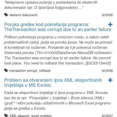
"Neispravno upisana putanja u postavkama do eksternih
dokumenata! npr. D:\Ipos\Ipos knjigovodstvo ..."
eksterni dokumenti
id:0035
Poruka greške kod pokretanja programa:
TheTransaction was corrupt due to an earlier failure
Prilikom pokretanja programa u mrežnom modu, a nakon nekih
problematičnih radnji, javlja se poruka Iposa: Ne može se pronaći
ili konektirati na nxServer. Provjerite da li je pokrenut nxServer.
Sistemska poruka (Tfm1010002DataServer:NexusDB:nxSession:
The Transaction was corrupt due to an earlier failure. No commit
took place. You need to rollback this transaction. [$3C53/15443])
transaction corrupt, rollback
id:0036
Problem sa otvaranjem Ipos XML eksportiranih
izvještaja u MS Excelu
Kada se eksportirani izvještaji iz Ipos programa u XML formatu
kao što je npr. "Financijsko > Izvještaji > Bruto bilanca (XML)
(graf)" i slični pokušaju učitati/otvoriti u Microsoft Excel programu
javlja se greška u Excelu.
XML eksporti, excel problem
id:0037