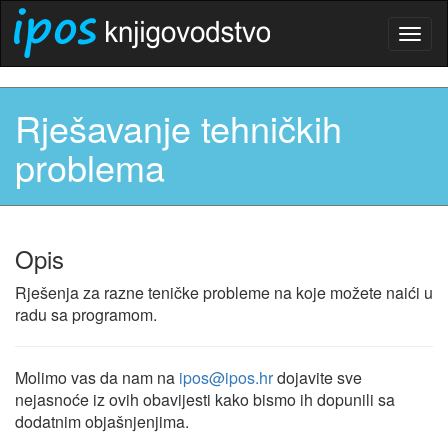
Togg
navig
Rješavanje tehničkih
problema
Opis
Rješenja za razne teničke probleme na koje možete naići u
radu sa programom.
Molimo vas da nam na
ipos@ipos.hr
dojavite sve
nejasnoće iz ovih obavijesti kako bismo ih dopunili sa
dodatnim objašnjenjima.