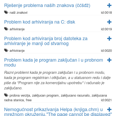
Rješenje problema naših znakova (čćšđž)
naši znakovi
id:0018
Problem kod arhiviranja na C: disk
arhiviranje
id:0019
Problem kod arhiviranja broj datoteka za
arhiviranje je manji od stvarnog
arhiviranje
id:0020
Problem kada je program zaključan i u probnom
modu
Razni problemi kada je program zaključan i u probnom modu,
kada je program registriran i otključan, a u statusnom redu i dalje
piše da "Program nije za komercijalnu upotrebu" i računalo je
zaključano.
probna verzija, zakljucan program, zakljucano racunalo, zakljucana
radna stanica, free
id:0021
Nemogućnost prikazivanja Helpa (knjiga.chm) u
mrežnom okruženju,"The page cannot be displayed"