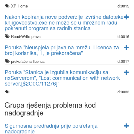
XP Home
id:0015
Nakon kopiranja nove podverzije izvršne datoteke
knjigovodstvo.exe ne može se u mrežnom radu
pokrenuti program sa radnih stanica
Read/Write prava
id:0016
Poruka "Neuspjela prijava na mrežu. Licenca za
broj korisnika, 1, je prekoračena"
prekoračena licenca
id:0017
Poruka "Stanica je izgubila komunikaciju sa
nxServerom", "Lost communication with network
server.[$2C0C/11276]"
id:0033
Grupa rješenja problema kod
nadogradnje
Sigurnosna predradnja prije pokretanja
nadogradnje