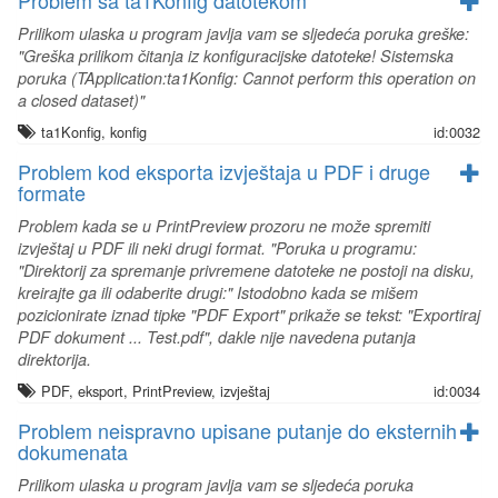
Problem sa ta1Konfig datotekom
Prilikom ulaska u program javlja vam se sljedeća poruka greške:
"Greška prilikom čitanja iz konfiguracijske datoteke! Sistemska
poruka (TApplication:ta1Konfig: Cannot perform this operation on
a closed dataset)"
ta1Konfig, konfig
id:0032
Problem kod eksporta izvještaja u PDF i druge
formate
Problem kada se u PrintPreview prozoru ne može spremiti
izvještaj u PDF ili neki drugi format. "Poruka u programu:
"Direktorij za spremanje privremene datoteke ne postoji na disku,
kreirajte ga ili odaberite drugi:" Istodobno kada se mišem
pozicionirate iznad tipke "PDF Export" prikaže se tekst: "Exportiraj
PDF dokument ... Test.pdf", dakle nije navedena putanja
direktorija.
PDF, eksport, PrintPreview, izvještaj
id:0034
Problem neispravno upisane putanje do eksternih
dokumenata
Prilikom ulaska u program javlja vam se sljedeća poruka