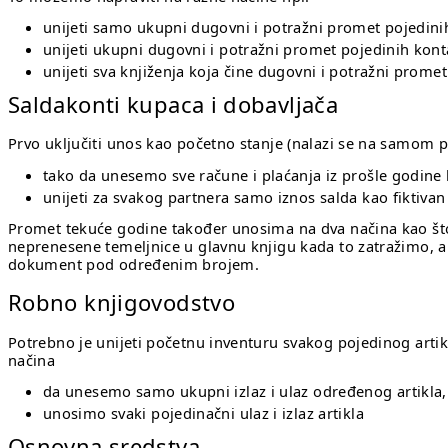
unijeti samo ukupni dugovni i potražni promet pojedini
unijeti ukupni dugovni i potražni promet pojedinih kon
unijeti sva knjiženja koja čine dugovni i potražni promet
Saldakonti kupaca i dobavljača
Prvo uključiti unos kao početno stanje (nalazi se na samom 
tako da unesemo sve račune i plaćanja iz prošle godine k
unijeti za svakog partnera samo iznos salda kao fiktivan r
Promet tekuće godine također unosima na dva načina kao što 
neprenesene temeljnice u glavnu knjigu kada to zatražimo, a
dokument pod određenim brojem.
Robno knjigovodstvo
Potrebno je unijeti početnu inventuru svakog pojedinog art
načina
da unesemo samo ukupni izlaz i ulaz određenog artikla, n
unosimo svaki pojedinačni ulaz i izlaz artikla
Osnovna sredstva