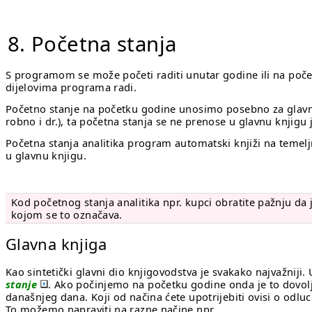
8. Početna stanja
S programom se može početi raditi unutar godine ili na poč
dijelovima programa radi.
Početno stanje na početku godine unosimo posebno za glavnu 
robno i dr.), ta početna stanja se ne prenose u glavnu knji
Početna stanja analitika program automatski knjiži na temel
u glavnu knjigu.
Kod početnog stanja analitika npr. kupci obratite pažnju da
kojom se to označava.
Glavna knjiga
Kao sintetički glavni dio knjigovodstva je svakako najvažnij
stanje
. Ako počinjemo na početku godine onda je to dovol
današnjeg dana. Koji od načina ćete upotrijebiti ovisi o odlu
To možemo napraviti na razne načine npr.