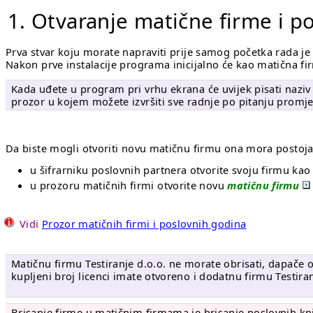
1. Otvaranje matične firme i p
Prva stvar koju morate napraviti prije samog početka rada je
Nakon prve instalacije programa inicijalno će kao matična fi
Kada uđete u program pri vrhu ekrana će uvijek pisati naziv 
prozor u kojem možete izvršiti sve radnje po pitanju promjene
Da biste mogli otvoriti novu matičnu firmu ona mora postoj
u šifrarniku poslovnih partnera otvorite svoju firmu ka
u prozoru matičnih firmi otvorite novu
matičnu firmu
Vidi
Prozor matičnih firmi i poslovnih godina
Matičnu firmu Testiranje d.o.o. ne morate obrisati, dapače o
kupljeni broj licenci imate otvoreno i dodatnu firmu Testira
Brisanje firme u matičnim firmama je brisanje poslovnih knjig