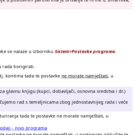
vke se nalaze u izborniku
Sistem>Postavke programa
.
rada korigirati.
tj. kontima tada te postavke
ne morate namještati
, u
 glavnu knjigu (kupci, dobavljači, osnovna sredstva i dr.)
ujemo rad s temeljnicama zbog jednostavnijeg rada i veće
turiranja tada te postavke ne morate namještati, u
rodaji - nivo programa
 te postavke ne morate namještati, u protivnom isključite te