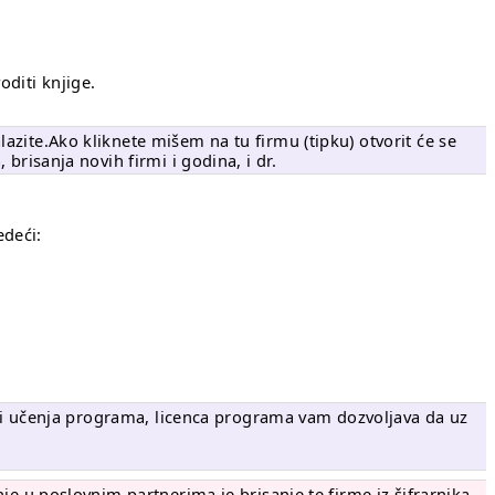
oditi knjige.
azite.Ako kliknete mišem na tu firmu (tipku) otvorit će se
brisanja novih firmi i godina, i dr.
edeći:
 fazi učenja programa, licenca programa vam dozvoljava da uz
je u poslovnim partnerima je brisanje te firme iz šifrarnika,