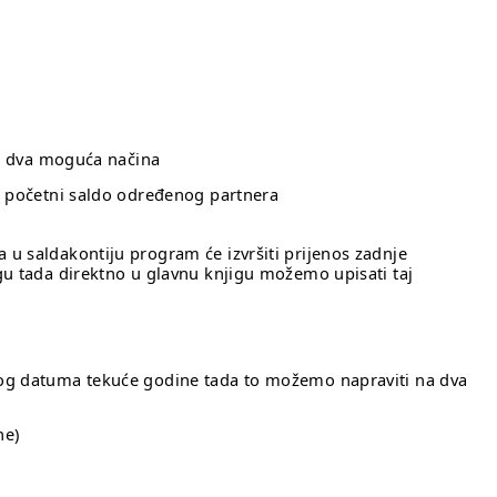
na dva moguća načina
ne početni saldo određenog partnera
u saldakontiju program će izvršiti prijenos zadnje
gu tada direktno u glavnu knjigu možemo upisati taj
nog datuma tekuće godine tada to možemo napraviti na dva
he)