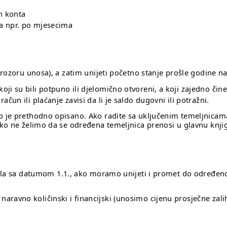
h konta
ta npr. po mjesecima
prozoru unosa), a zatim unijeti početno stanje prošle godine 
oji su bili potpuno ili djelomično otvoreni, a koji zajedno či
ačun ili plaćanje zavisi da li je saldo dugovni ili potražni.
je prethodno opisano. Ako radite sa uključenim temeljnicama 
ko ne želimo da se određena temeljnica prenosi u glavnu knji
ikla sa datumom 1.1., ako moramo unijeti i promet do određe
aravno količinski i financijski (unosimo cijenu prosječne zali