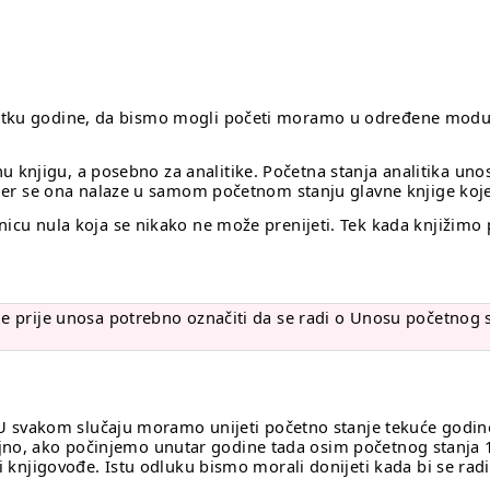
etku godine, da bismo mogli početi moramo u određene module 
knjigu, a posebno za analitike. Početna stanja analitika unos
gu jer se ona nalaze u samom početnom stanju glavne knjige ko
jnicu nula koja se nikako ne može prenijeti. Tek kada knjižim
 je prije unosa potrebno označiti da se radi o Unosu početnog 
i. U svakom slučaju moramo unijeti početno stanje tekuće godin
jno, ako počinjemo unutar godine tada osim početnog stanja 
ci knjigovođe. Istu odluku bismo morali donijeti kada bi se rad