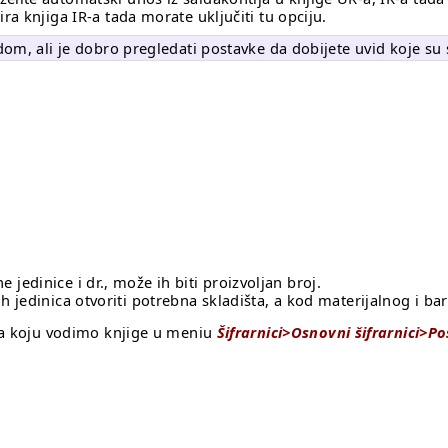
ira knjiga IR-a tada morate uključiti tu opciju.
adom, ali je dobro pregledati postavke da dobijete uvid koje 
e jedinice i dr., može ih biti proizvoljan broj.
jedinica otvoriti potrebna skladišta, a kod materijalnog i ba
 za koju vodimo knjige u meniu
Šifrarnici>Osnovni šifrarnici>Po