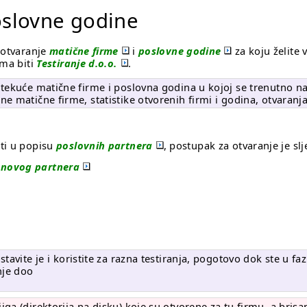
oslovne godine
 otvaranje
matične firme
i
poslovne godine
za koju želite v
rma biti
Testiranje d.o.o.
.
tekuće matične firme i poslovna godina u kojoj se trenutno nal
 matične firme, statistike otvorenih firmi i godina, otvaranja, 
ati u popisu
poslovnih partnera
, postupak za otvaranje je slj
o
novog partnera
stavite je i koristite za razna testiranja, pogotovo dok ste u
nje doo
a (direktorija na disku) koje su otvorene za tu firmu, a brisan