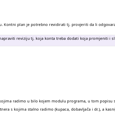
Kontni plan je potrebno revidirati tj. provjeriti da li odgova
apraviti reviziju tj. koja konta treba dodati koja promjeniti i 
 kojima radimo u bilo kojem modulu programa, u tom popisu se
nera s kojima stalno radimo (kupaca, dobavljača i dr.), a kasn