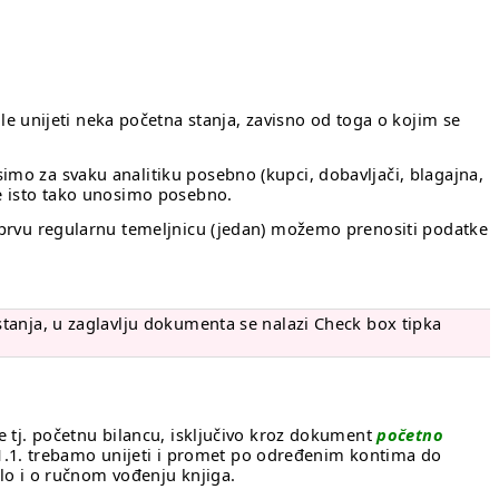
unijeti neka početna stanja, zavisno od toga o kojim se
imo za svaku analitiku posebno (kupci, dobavljači, blagajna,
je isto tako unosimo posebno.
o prvu regularnu temeljnicu (jedan) možemo prenositi podatke
stanja, u zaglavlju dokumenta se nalazi Check box tipka
e tj. početnu bilancu, isključivo kroz dokument
početno
1.1. trebamo unijeti i promet po određenim kontima do
ilo i o ručnom vođenju knjiga.