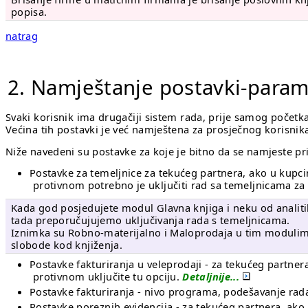
popisa.
natrag
2. Namještanje postavki-para
Svaki korisnik ima drugačiji sistem rada, prije samog počet
Većina tih postavki je već namještena za prosječnog korisni
Niže navedeni su postavke za koje je bitno da se namjeste pr
Postavke za temeljnice za tekućeg partnera, ako u kupc
protivnom potrebno je uključiti rad sa temeljnicama z
Kada god posjedujete modul Glavna knjiga i neku od analitik
tada preporučujujemo uključivanja rada s temeljnicama.
Iznimka su Robno-materijalno i Maloprodaja u tim modulim
slobode kod knjiženja.
Postavke fakturiranja u veleprodaji - za tekućeg partner
protivnom uključite tu opciju.
Detaljnije...
Postavke fakturiranja - nivo programa, podešavanje rada 
Postavke poreznih evidencija - za tekućeg partnera, ako 