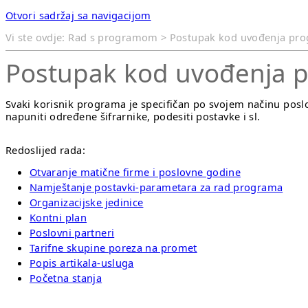
Otvori sadržaj sa navigacijom
Vi ste ovdje:
Rad s programom
>
Postupak kod uvođenja pro
Postupak kod uvođenja 
Svaki korisnik programa je specifičan po svojem načinu pos
napuniti određene šifrarnike, podesiti postavke i sl.
Redoslijed rada:
Otvaranje matične firme i poslovne godine
Namještanje postavki-parametara za rad programa
Organizacijske jedinice
Kontni plan
Poslovni partneri
Tarifne skupine poreza na promet
Popis artikala-usluga
Početna stanja