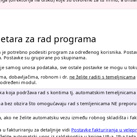
metara za rad programa
ka je potrebno podesiti program za određenog korisnika. Posta
ka. Postavke su grupirane po skupinama.
ije samog unosa podataka, sve ostale postavke se mogu u toku 
ima, dobavljačima, robnom i dr.
ne želite raditi s temeljnicama
a određeni modul.
a koja podržava rad s kontima tj. automatskim temeljnicama za
a bez obzira što omogućavaju rad s temljenicama NE preporuč
a, ako ne želite automatsku vezu između robnog skladišta i fak
u fakturiranju za detaljnije vidi
Postavke fakturiranja u velep
želite automatski unos iz saldakontija u knjige UR-a, IR-a tada