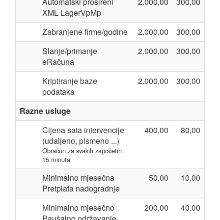
Automatski prošireni
2.000,00
300,00
XML LagerVpMp
Zabranjene firme/godine
2.000,00
300,00
Slanje/primanje
2.000,00
300,00
eRačuna
Kriptiranje baze
2.000,00
300,00
podataka
Razne usluge
Cijena sata intervencije
400,00
80,00
(udaljeno, pismeno ...)
Obračun za svakih započetih
15 minuta
Minimalno mjesečna
50,00
10,00
Pretplata nadogradnje
Minimalno mjesečno
200,00
40,00
Paušalno održavanje