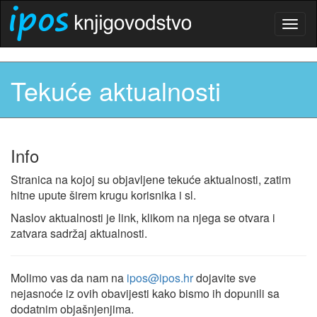
Togg
navig
Tekuće aktualnosti
Info
Stranica na kojoj su objavljene tekuće aktualnosti, zatim
hitne upute širem krugu korisnika i sl.
Naslov aktualnosti je link, klikom na njega se otvara i
zatvara sadržaj aktualnosti.
Molimo vas da nam na
ipos@ipos.hr
dojavite sve
nejasnoće iz ovih obavijesti kako bismo ih dopunili sa
dodatnim objašnjenjima.