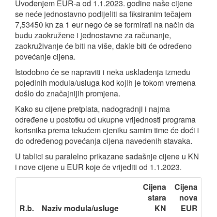
Uvođenjem EUR-a od 1.1.2023. godine naše cijene
se neće jednostavno podijeliti sa fiksiranim tečajem
7,53450 kn za 1 eur nego će se formirati na način da
budu zaokružene i jednostavne za računanje,
zaokruživanje će biti na više, dakle biti će određeno
povećanje cijena.
Istodobno će se napraviti i neka usklađenja između
pojedinih modula/usluga kod kojih je tokom vremena
došlo do značajnijih promjena.
Kako su cijene pretplata, nadogradnji i najma
određene u postotku od ukupne vrijednosti programa
korisnika prema tekućem cjeniku samim time će doći i
do određenog povećanja cijena navedenih stavaka.
U tablici su paralelno prikazane sadašnje cijene u KN
i nove cijene u EUR koje će vrijediti od 1.1.2023.
Cijena
Cijena
stara
nova
R.b.
Naziv modula/usluge
KN
EUR