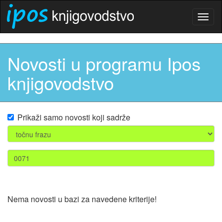
Togg
navig
Novosti u programu Ipos
knjigovodstvo
Prikaži samo novosti koji sadrže
Nema novosti u bazi za navedene kriterije!